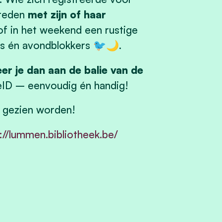
reden
met zijn of haar
 of in het weekend een rustige
ls én avondblokkers 🐦🌙.
er je dan aan de balie van de
 eID – eenvoudig én handig!
g gezien worden!
://lummen.bibliotheek.be/