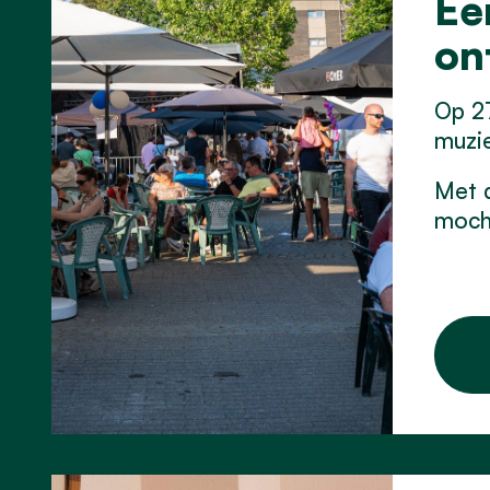
Ee
on
Op 27
muzie
Met d
moch