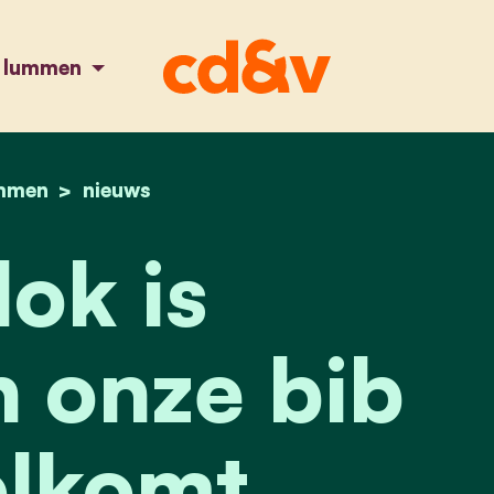
n lummen
mmen
home
de blok is begonnen onze bib verwelkomt stu
nieuws
ok is
 onze bib
lkomt