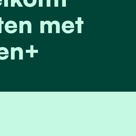
ten met
en+