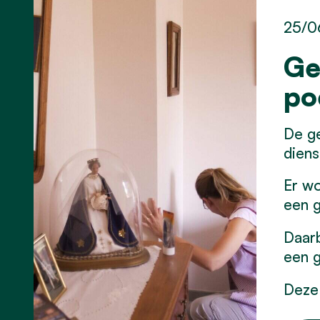
25/0
Ge
po
De ge
diens
Er wo
een g
Daarb
een g
Deze 