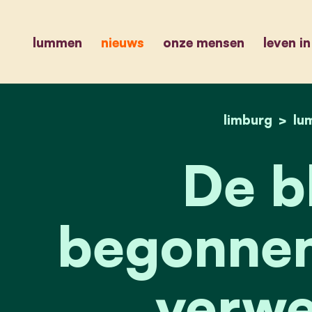
lummen
nieuws
onze mensen
leven i
limburg
lu
De bl
begonnen
verwe