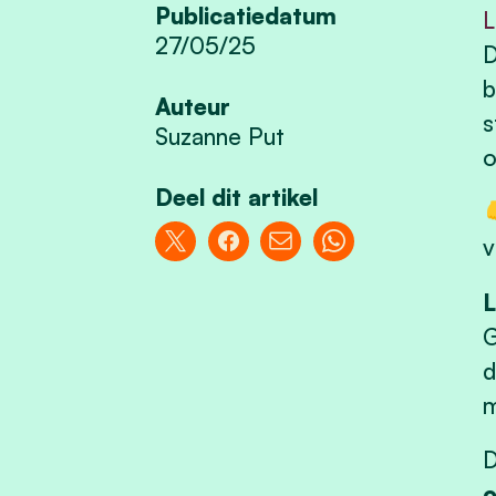
Publicatiedatum
L
27/05/25
D
b
Auteur
s
Suzanne Put
o
Deel dit artikel

v
G
d
m
D
o