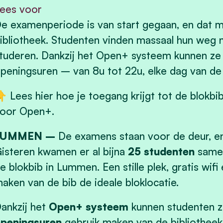
ees voor
e examenperiode is van start gegaan, en dat 
ibliotheek. Studenten vinden massaal hun weg na
tuderen. Dankzij het Open+ systeem kunnen ze 
peningsuren – van 8u tot 22u, elke dag van de
 Lees hier
hoe je toegang krijgt tot de blokbib
oor Open+.
LUMMEN –
De examens staan voor de deur, en 
isteren kwamen er al bijna
25 studenten
samen
e blokbib in Lummen. Een stille plek, gratis wi
aken van de bib de ideale bloklocatie.
ankzij het
Open+ systeem
kunnen studenten z
peningsuren
gebruik maken van de bibliotheek