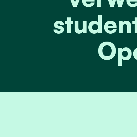
studen
Op