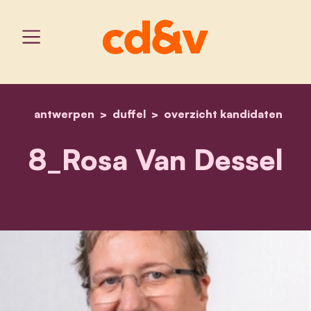
antwerpen
duffel
home
overzicht kandidaten
8_rosa van dessel
8_Rosa Van Dessel