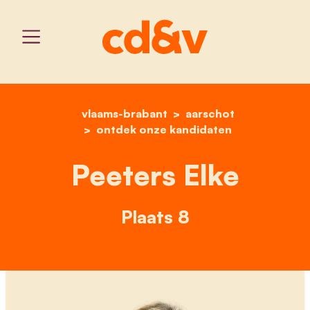
vlaams-brabant
home
peeters elke
aarschot
ontdek onze kandidaten
Peeters Elke
Plaats 8