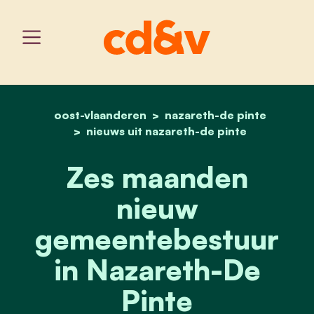
oost-vlaanderen
home
nazareth-de pinte
zes maanden nieuw gemee
nieuws uit nazareth-de pinte
Zes maanden
nieuw
gemeentebestuur
in Nazareth-De
Pinte