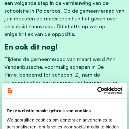
een volgende stap in de vernieuwing van de
schoolsite in Polderbos. Op de gemeenteraad van
juni moesten de raadsleden hun fiat geven over
de
subsidieaanvraag. Dit stuitte op wel op
enige
kritiek
van de oppositie.
En ook dit nog!
Tijdens de gemeenteraad van maart werd Ann
Vandenbussche, voormalig schepen in De
Pinte,
benoemd tot schepen. Zij nam de
bevoegdheden van waarnemend burgemeester
Thomas Van Ongeval over. Dit kon pas gebeuren
nadat titelvoerend burgemeester Vincent Van
Peteghem en waarnemend burgemeester
Deze website maakt gebruik van cookies
Thomas Van Ongeval de eed hadden afgelegd.
We gebruiken cookies om content en advertenties te
Op de gemeenteraad van maart werd een pittige
personaliseren, om functies voor social media te bieden