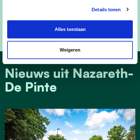
zwemmen in open water eerst volledig duidelijk is.
Details tonen
Alles toestaan
Bron:
Gepubliceerd op hln.be
op 24 juni 2025.
Weigeren
Nieuws uit Nazareth-
De Pinte