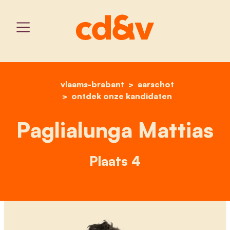
vlaams-brabant
home
paglialunga mattias
aarschot
ontdek onze kandidaten
Paglialunga Mattias
Plaats 4