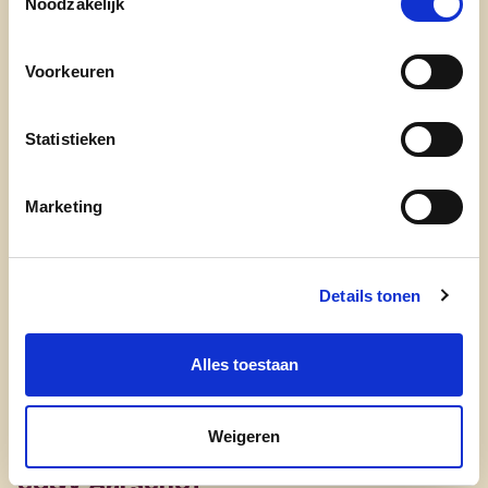
Noodzakelijk
Mattias streeft naar een duurzaam Aarschot met
aandacht voor alle leeftijden, milieu, ondernemers
Voorkeuren
en een gezonde, sociale leefomgeving waarin
iedereen mee is.
Statistieken
Tel: 0495233314
Marketing
Marten Lemmensstraat 40 - 3200 Aarschot
Mail Mattias
Details tonen
Alles toestaan
Weigeren
cd&v Aarschot