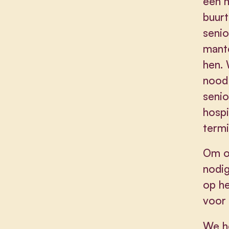
een m
buur
senio
mante
hen.
nood
senio
hospi
termi
Om ou
nodi
op he
voor 
We h