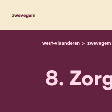
zwevegem
west-vlaanderen
zwevegem
8. Zor