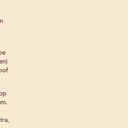
en
oe
en)
oof
 op
um.
tra,