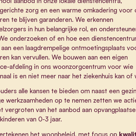
ooi aanbod in onze lokale dienstencentra,
tgerichte zorg en een warme omkadering voor 
ren te blijven garanderen. We erkennen
lzorgers in hun belangrijke rol, en ondersteune
 We onderzoeken of en hoe een dienstencentr
 aan een laagdrempelige ontmoetingsplaats vo
ren kan vervullen. We bouwen aan een eigen
ce-afdeling in ons woonzorgcentrum voor wie
naal is en niet meer naar het ziekenhuis kan of w
ders alle kansen te bieden om naast een gezi
ge werkzaamheden op te nemen zetten we actie
t vergroten van het aanbod aan opvangplaatse
kinderen van 0-3 jaar.
ertekenen het woonbeleid, met focus op
kwali