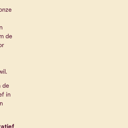
onze
n
um de
or
il.
n de
f in
n
tatief