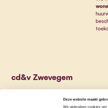
won
huur
besc
toeko
cd&v Zwevegem
Deze website maakt gebru
We gebruiken cookies om c