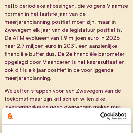
netto periodieke aflossingen, die volgens Vlaamse
normen in het laatste jaar van de
meerjarenplanning positief moet zijn, maar in
Zwevegem elk jaar van de legislatuur positief is.
De AFM evolueert van 1,9 miljoen euro in 2026
naar 2,7 miljoen euro in 2031, een aanzienlijke
financiële buffer dus. De 2
e
financiële barometer
opgelegd door Vlaanderen is het kasresultaat en
ook dit is elk jaar positief in de voorliggende
meerjarenplanning.
We zetten stappen voor een Zwevegem van de
toekomst maar zijn kritisch en willen elke
investeringskeuze goed overwogen maken met
een gezonde financiële balans in het achterhoofd,
en de focus op onze kerntaken. Dit meerjarenplan
2026-2031 voorziet 76,5 miljoen bruto