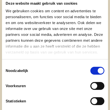
Deze website maakt gebruik van cookies
investeringen. Tegelijk zetten we volop in op het
verkrijgen van subsidies ten bedragen van 21,5
We gebruiken cookies om content en advertenties te
personaliseren, om functies voor social media te bieden
miljoen euro, waardoor de netto last voor
en om ons websiteverkeer te analyseren. Ook delen we
Zwevegem net geen 55 miljoen euro is.
informatie over uw gebruik van onze site met onze
De investeringen worden deels gefinancierd met
partners voor social media, adverteren en analyse. Deze
partners kunnen deze gegevens combineren met andere
een positieve resultaten op onze exploitatie (onze
informatie die u aan ze heeft verstrekt of die ze hebben
dagdagelijkse werking van inkomsten en uitgaven)
verzameld op basis van uw gebruik van hun services.
en met leningen. De totale schuld van gemeente
en OCMW evolueert van 37,9 miljoen euro
Toestemmingsselectie
effectief op 1 januari 2026 naar 49,5 miljoen euro
Noodzakelijk
geraamd op 31 december 2031. Door het
ambitieuze investeringsprogramma loopt de
Voorkeuren
geraamde schuld op.
Een
doordachte keuze met
een absoluut maximum op het einde van het
meerjarenplan van 50 miljoen euro, zodat de
Statistieken
schulden onder controle blijven.