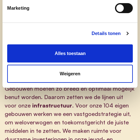
Marketing
We raken niet aan de koopkracht van de
Zwevegemnaren en verhogen de algemene
personenbelasting (7,5%) en opcentiemen (1 228)
Details tonen
op de onroerende voorheffing niet.
We gaan voor een eerlijk en transparant
Alles toestaan
toelagebeleid. We nemen eigen dienstverlening
kritisch onder de loep, en evalueren uitbesteding
Weigeren
en/of afbouw van taken.
Gebouwen moeten zo breed en optimaal mogelijk
benut worden. Daarom zetten we de lijnen uit
voor onze
infrastructuur
. Voor onze 104 eigen
gebouwen werken we een vastgoedstrategie uit,
om weloverwogen en toekomstgericht de juiste
middelen in te zetten. We maken ruimte voor
duurzame investeringen in onze jeugd- en