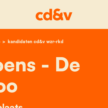
e
home
greet coens - de roo
kandidaten cd&v wzr-rkd
ens - De
oo
laats