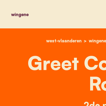
wingene
west-vlaanderen
wingen
Greet Co
R
2de p