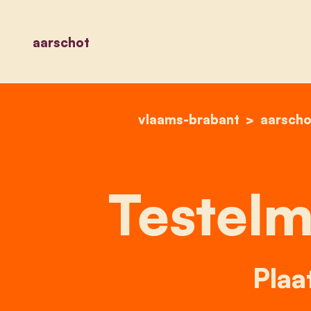
aarschot
vlaams-brabant
aarscho
Testelm
Plaa