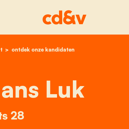
t
home
testelmans luk
ontdek onze kandidaten
ans Luk
ts 28