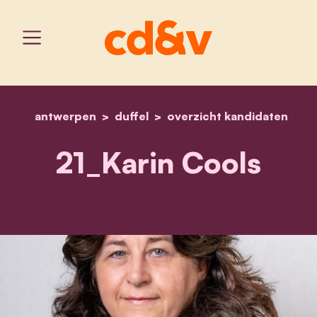
antwerpen
duffel
home
overzicht kandidaten
21_karin cools
21_Karin Cools