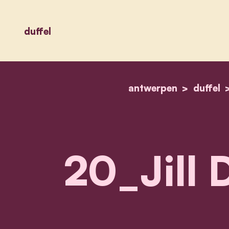
duffel
antwerpen
duffel
20_Jill 