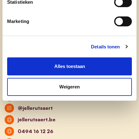
Statistieken
Gehuwd met Charlotte Deboosere, zoon van
Franky Rutsaert en Christel L’Hoost.
Marketing
Zelfstandig vastgoedmakelaar & freelance
legal partner
Bestuurslid en speler bij KFC Doomkerke,
Details tonen
Bestuurslid van UNIZO Ruiselede
Alles toestaan
jellerutsaert@gmail.com
@jelle.rutsaert
Weigeren
LinkedIn
@jellerutsaert
jellerutsaert.be
0494 16 12 26