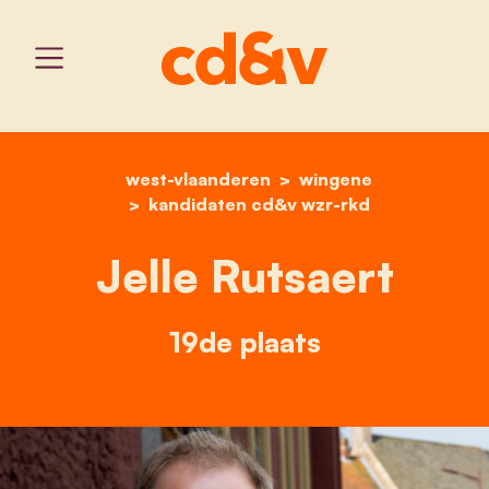
west-vlaanderen
home
jelle rutsaert
wingene
kandidaten cd&v wzr-rkd
Jelle Rutsaert
19de plaats