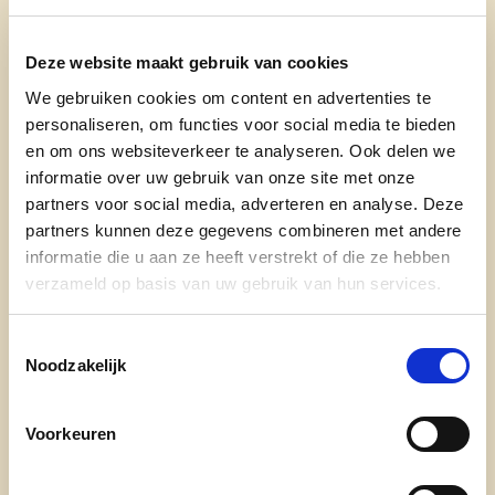
Met elkaar, voor elkaar !
Deze website maakt gebruik van cookies
Als geboren Ruiseledenaar en bestuurslid van
We gebruiken cookies om content en advertenties te
UNIZO Ruiselede wil ik mij inzetten voor een sterk
personaliseren, om functies voor social media te bieden
Ruiselede binnen een krachtige fusiegemeente
en om ons websiteverkeer te analyseren. Ook delen we
Wingene. Ik focus op een stimulerend
informatie over uw gebruik van onze site met onze
economisch beleid, de uitbouw van KMO-zones,
partners voor social media, adverteren en analyse. Deze
en efficiënte toegang tot gemeentediensten.
partners kunnen deze gegevens combineren met andere
Bovendien zet ik me in voor het onderhoud van
informatie die u aan ze heeft verstrekt of die ze hebben
sportinfrastructuur en een kwaliteitsvol
verzameld op basis van uw gebruik van hun services.
vrijetijdsaanbod.
Ik streef naar een gezonde samenleving waarin
Toestemmingsselectie
Noodzakelijk
ondernemers en burgers hun potentieel volledig
kunnen benutten.
Voorkeuren
Wie ben ik?
30 jaar