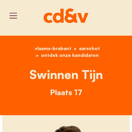
vlaams-brabant
home
swinnen tijn
aarschot
ontdek onze kandidaten
Swinnen Tijn
Plaats 17