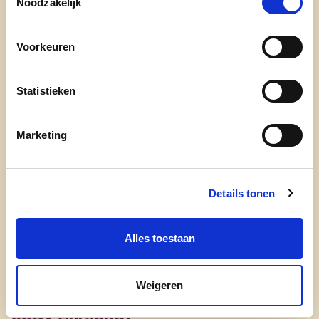
Noodzakelijk
Ik wil me inzetten voor de jeugd en sport in
Aarschot. Als lid van Chiro Rillaar, tapper in ‘Den
Voorkeuren
Draad’ en voetballer bij Klimop Begijnendijk hoop
ik samen iets moois te bereiken voor onze stad.
Statistieken
Tel: 0476/022595
Marketing
Schoonderbeukenweg 2 3202 Rillaar
Mail Tijn
Details tonen
Alles toestaan
Weigeren
cd&v Aarschot