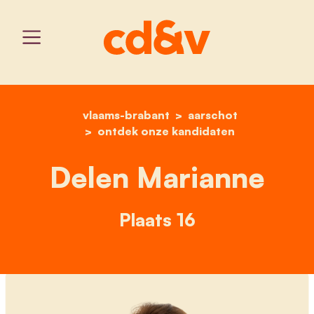
vlaams-brabant
home
delen marianne
aarschot
ontdek onze kandidaten
Delen Marianne
Plaats 16