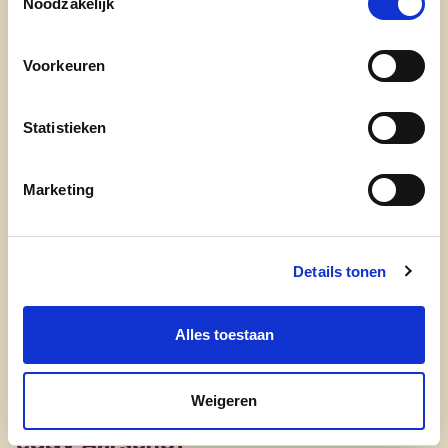
Noodzakelijk
Als mama van 3 dochters, als zus van wijlen
paralympiër Koen, als vrijwilligster in 't Hof te
Voorkeuren
Langdorp vind ik 'het mogen zijn wie je bent' heel
belangrijk. Aarschot, een stad die echt koestert!
Statistieken
Tel: 0479/778687
Marketing
Bekaflaan 100 - 3200 Aarschot
Mail Marianne
Details tonen
Alles toestaan
Weigeren
cd&v Aarschot