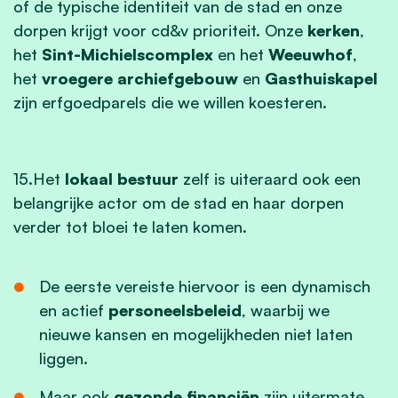
of de typische identiteit van de stad en onze
dorpen krijgt voor cd&v prioriteit. Onze
kerken
,
het
Sint-Michielscomplex
en het
Weeuwhof
,
het
vroegere archiefgebouw
en
Gasthuiskapel
zijn erfgoedparels die we willen koesteren.
15.Het
lokaal bestuur
zelf is uiteraard ook een
belangrijke actor om de stad en haar dorpen
verder tot bloei te laten komen.
De eerste vereiste hiervoor is een dynamisch
en actief
personeelsbeleid
, waarbij we
nieuwe kansen en mogelijkheden niet laten
liggen.
Maar ook
gezonde financiën
zijn uitermate