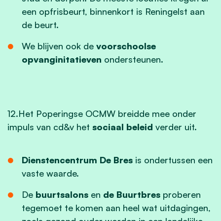
een opfrisbeurt, binnenkort is Reningelst aan
de beurt.
We blijven ook de
voorschoolse
opvanginitatieven
ondersteunen
.
12.Het Poperingse OCMW breidde mee onder
impuls van cd&v het
sociaal beleid
verder uit.
Dienstencentrum De Bres
is ondertussen een
vaste waarde.
De
buurtsalons
en
de Buurtbres
proberen
tegemoet te komen aan heel wat uitdagingen,
zoals gezond ouder worden in een landelijke