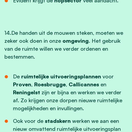
Evident krijgt de
hopsector
veel aandacht.
14.De handen uit de mouwen steken, moeten we
zeker ook doen in onze
omgeving
. Het gebruik
van de ruimte willen we verder ordenen en
bestemmen.
De
ruimtelijke uitvoeringsplannen
voor
Proven
,
Roesbrugge
,
Callicannes
en
Reningelst
zijn er bijna en werken we verder
af. Zo krijgen onze dorpen nieuwe ruimtelijke
mogelijkheden en invullingen.
Ook voor de
stadskern
werken we aan een
nieuw omvattend ruimtelijke uitvoeringsplan