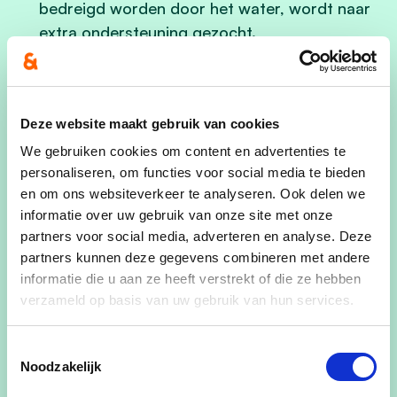
bedreigd worden door het water, wordt naar
extra ondersteuning gezocht.
We vernieuwen in de volgende
bestuursperiode onze aanpak van de
individuele behandelingsinstallaties van
Deze website maakt gebruik van cookies
afvalwater
.
We gebruiken cookies om content en advertenties te
personaliseren, om functies voor social media te bieden
Maar vooral willen we ook verder investeren in
en om ons websiteverkeer te analyseren. Ook delen we
de
collectieve zuivering van ons
informatie over uw gebruik van onze site met onze
afvalwater
. Concreet doen we dat de
partners voor social media, adverteren en analyse. Deze
volgende bestuursperiode in de Ouderdom,
partners kunnen deze gegevens combineren met andere
Busseboom, Sint-Jan-ter-Biezen, Krombeke,
informatie die u aan ze heeft verstrekt of die ze hebben
Sint-Bertinusstraat, Diepemeers, Europalaan,
verzameld op basis van uw gebruik van hun services.
Ieperseweg, Vaux-sous-Chèvremont.
Toestemmingsselectie
Noodzakelijk