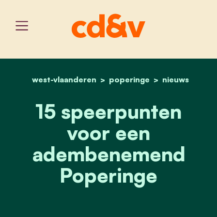
west-vlaanderen
home
poperinge
15 speerpunten voor e
nieuws
15 speerpunten
voor een
adembenemend
Poperinge