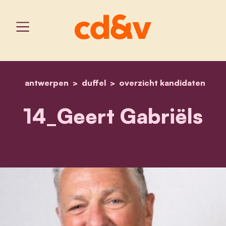
antwerpen
duffel
home
overzicht kandidaten
14_geert gabriëls
14_Geert Gabriëls