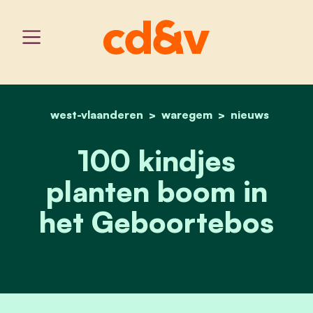
west-vlaanderen
home
waregem
100 kindjes planten boo
nieuws
100 kindjes
planten boom in
het Geboortebos