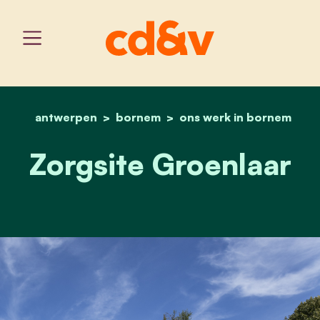
antwerpen
bornem
home
zorgsite groenlaar
ons werk in bornem
Zorgsite Groenlaar