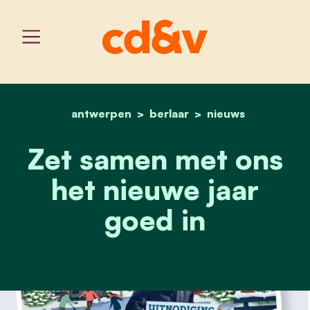
antwerpen
berlaar
home
zet samen met ons het ni
nieuws
Zet samen met ons
het nieuwe jaar
goed in