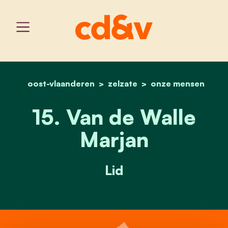
oost-vlaanderen
zelzate
home
15. van de walle marjan
onze mensen
15. Van de Walle
Marjan
Lid