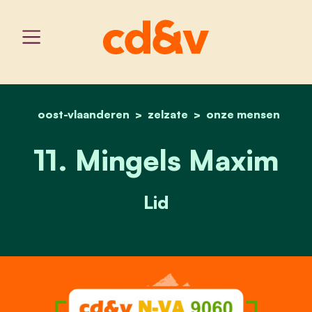
oost-vlaanderen
zelzate
home
11. mingels maxim
onze mensen
11. Mingels Maxim
Lid