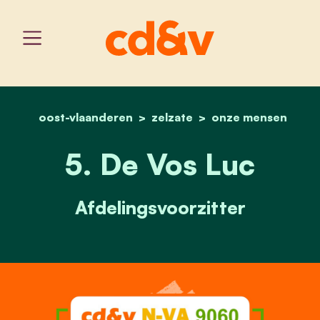
oost-vlaanderen
zelzate
home
5. de vos luc
onze mensen
5. De Vos Luc
Afdelingsvoorzitter