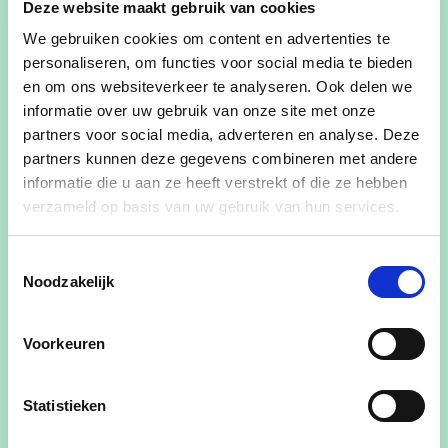
Deze website maakt gebruik van cookies
voor de kwetsbaren onder ons.
We gebruiken cookies om content en advertenties te
Helaas moet ik jullie melden dat we ook in Laarne
personaliseren, om functies voor social media te bieden
niet altijd de goede kant opgaan.
en om ons websiteverkeer te analyseren. Ook delen we
informatie over uw gebruik van onze site met onze
partners voor social media, adverteren en analyse. Deze
De afgelopen gemeenteraad kregen we kennis van
partners kunnen deze gegevens combineren met andere
informatie die u aan ze heeft verstrekt of die ze hebben
de update van het meerjarenplan.
verzameld op basis van uw gebruik van hun services.
Voor het eerst kijken we tegen een negatieve
autofinancieringsmarge aan in Laarne.
Toestemmingsselectie
Dit is het resultaat in het getalm en geknoei in heel
Noodzakelijk
wat dossiers.
Voorkeuren
Getalm in de bouw van het natuureducatief
centrum. Eindelijk werd deze week tot de
Statistieken
afbraak van de oude loods aan de voormalige
zoutfabriek overgegaan.