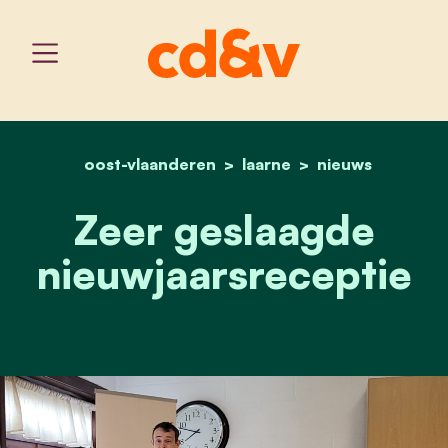
oost-vlaanderen
home
laarne
zeer geslaagde nieuwjaa
nieuws
Zeer geslaagde
nieuwjaarsreceptie