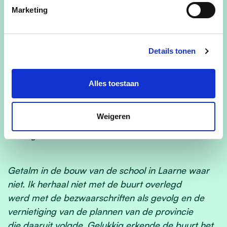
Marketing
Echter werden onlangs de plannen voor het te
bouwen natuureducatief centrum naar de
vuilbak verwezen wegens nalatigheid van de
Details tonen
architect. Die had er geen rekening mee
gehouden dat de bestaande betonstructuur - die
zou behouden worden - door het zout
Alles toestaan
dermate was aangetast dat deze alsnog niet meer
bruikbaar zou zijn. Resultaat: de bouw
Weigeren
van het natuureducatief centrum is op de lange
baan geschoven.
Getalm in de bouw van de school in Laarne waar
niet. Ik herhaal niet met de buurt overlegd
werd met de bezwaarschriften als gevolg en de
vernietiging van de plannen van de provincie
die daaruit volgde. Gelukkig erkende de buurt het