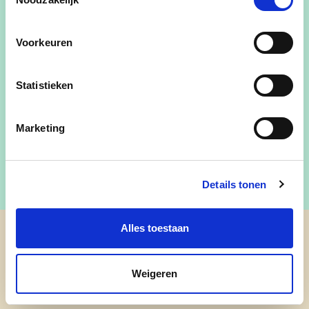
Medeverantwoordelijke voor het dagelijks
Voorkeuren
beleid in Pulderbos
Omgeving (milieu, ruimtelijke ordening,
woonbeleid)
Statistieken
Groenbeleid (natuur, water)
Ontwikkelingssamenwerking
Marketing
Details tonen
Alles toestaan
cd&v Zandhoven
Weigeren
nieuws