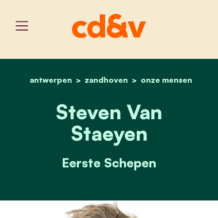
antwerpen
zandhoven
home
steven van staeyen
onze mensen
Steven Van
Staeyen
Eerste Schepen