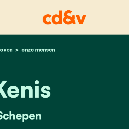
oven
home
raf kenis
onze mensen
Kenis
Schepen