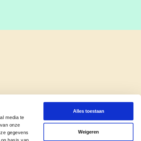
Alles toestaan
al media te
 van onze
Weigeren
deze gegevens
 op basis van