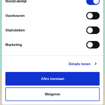
Noodzakelijk
beleid in Pulderbos
Jeugd
Voorkeuren
ICT
Mobiliteit
Statistieken
Lokale economie (ondernemen, markten en
kermissen, tewerkstelling)
Dierenwelzijn
Marketing
Details tonen
Alles toestaan
cd&v Zandhoven
Weigeren
nieuws