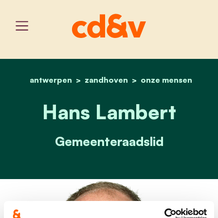
antwerpen
zandhoven
home
hans lambert
onze mensen
Hans Lambert
Gemeenteraadslid