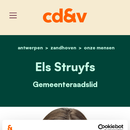
antwerpen
zandhoven
home
els struyfs
onze mensen
Els Struyfs
Gemeenteraadslid