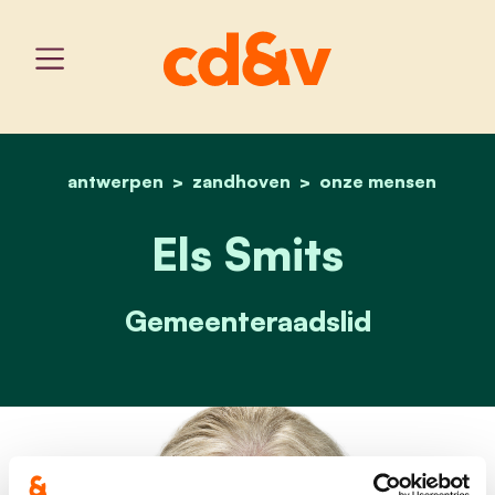
antwerpen
zandhoven
home
els smits
onze mensen
Els Smits
Gemeenteraadslid