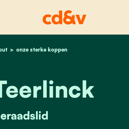
out
home
wouter teerlinck
onze sterke koppen
eerlinck
raadslid