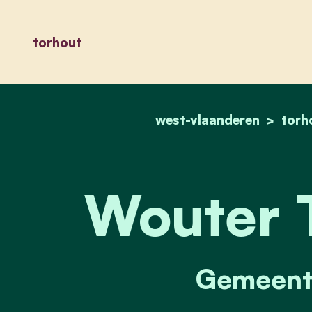
torhout
west-vlaanderen
torh
Wouter T
Gemeente