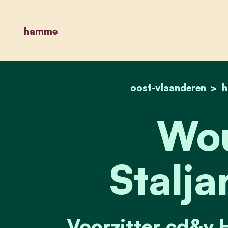
hamme
oost-vlaanderen
Wou
Stalja
Voorzitter cd&v