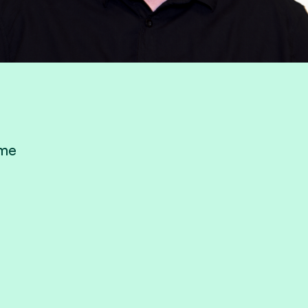
mme
e