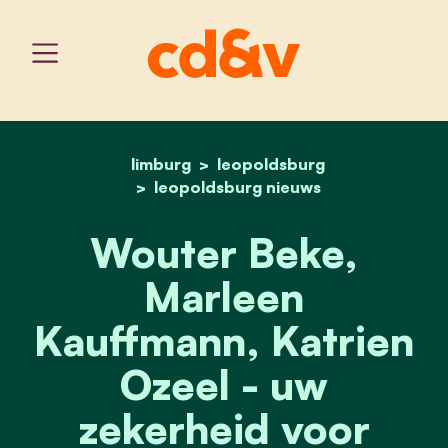
limburg
leopoldsburg
home
wouter beke, marleen kau
leopoldsburg nieuws
Wouter Beke,
Marleen
Kauffmann, Katrien
Ozeel - uw
zekerheid voor