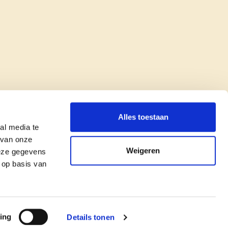
Alles toestaan
al media te
 van onze
Weigeren
deze gegevens
 op basis van
copyright © cd&v
Privacyverklaring
|
Cookie verklaring
ing
Details tonen