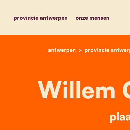
provincie antwerpen
onze mensen
antwerpen
provincie antwer
Willem 
plaa