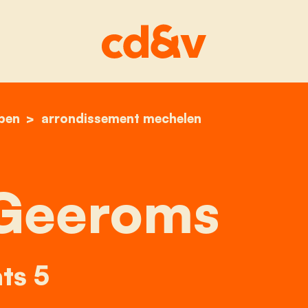
pen
home
willem geeroms
arrondissement mechelen
Geeroms
ts 5