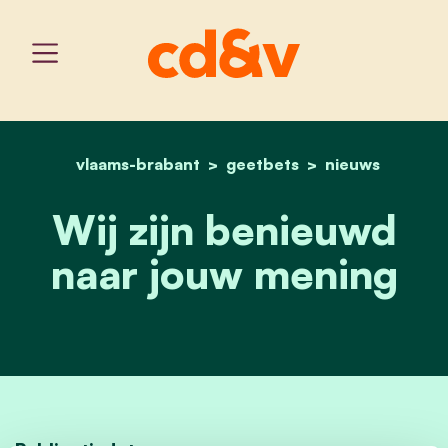
vlaams-brabant
home
geetbets
wij zijn benieuwd naar j
nieuws
Wij zijn benieuwd
naar jouw mening