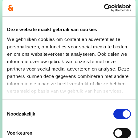
Publicatiedatum
Auteur
Katrien Weckx
Deze website maakt gebruik van cookies
Deel dit artikel
We gebruiken cookies om content en advertenties te
personaliseren, om functies voor social media te bieden
en om ons websiteverkeer te analyseren. Ook delen we
informatie over uw gebruik van onze site met onze
partners voor social media, adverteren en analyse. Deze
partners kunnen deze gegevens combineren met andere
Lees voor
informatie die u aan ze heeft verstrekt of die ze hebben
Wij zijn volop bezig met het opstellen van ons
verzameld op basis van uw gebruik van hun services.
partijprogramma voor de volgende
gemeenteraadsverkiezingen
op 13 oktober.
Toestemmingsselectie
Noodzakelijk
Hiervoor willen we graag een beroep doen op jou.
Als inwoner weet jij als de beste wat de noden en
prioriteiten zijn. We hebben een enquête
Voorkeuren