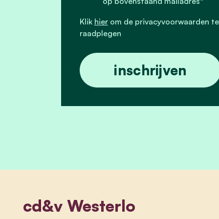
op bovenstaand mailadres*
Klik
hier
om de privacyvoorwaarden te
raadplegen
cd&v Westerlo