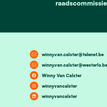
raadscommissie -
winny.van.calster@telenet.be
winny.van.calster@westerlo.b
Winny Van Calster
winnyvancalster
winnyvancalster