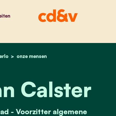
eiten
erlo
home
winny van calster
onze mensen
n Calster
ad - Voorzitter algemene