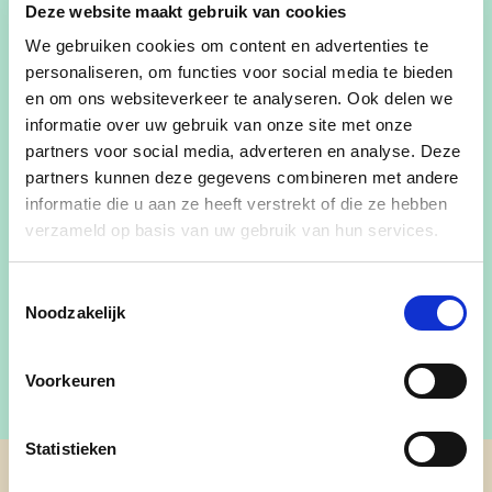
Deze website maakt gebruik van cookies
Gemeenteraadslid
We gebruiken cookies om content en advertenties te
Politieraadslid
personaliseren, om functies voor social media te bieden
en om ons websiteverkeer te analyseren. Ook delen we
Lid directiecomité AGB Westerlo
informatie over uw gebruik van onze site met onze
Lid raad van bestuur AGB Westerlo
partners voor social media, adverteren en analyse. Deze
partners kunnen deze gegevens combineren met andere
informatie die u aan ze heeft verstrekt of die ze hebben
tom.verachtert@transportverachtert.be
verzameld op basis van uw gebruik van hun services.
tom.verachtert@westerlo.be
Toestemmingsselectie
tom.verachtert
Noodzakelijk
Voorkeuren
Statistieken