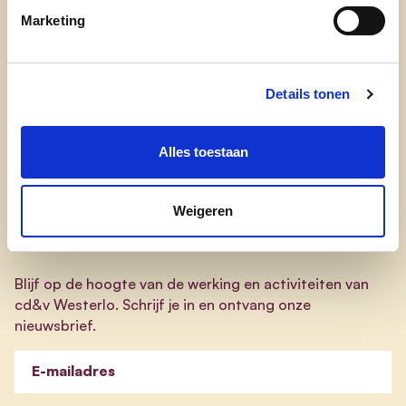
cd&v Westerlo
Marketing
nieuws
onze mensen
Details tonen
activiteiten
Alles toestaan
onze netwerken
Weigeren
Nieuwsbrief
Blijf op de hoogte van de werking en activiteiten van
cd&v Westerlo. Schrijf je in en ontvang onze
nieuwsbrief.
E-mailadres