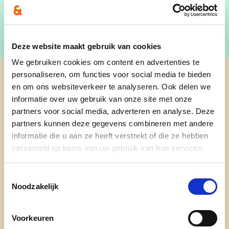
Deze website maakt gebruik van cookies
We gebruiken cookies om content en advertenties te
personaliseren, om functies voor social media te bieden
cd&v Westerlo
en om ons websiteverkeer te analyseren. Ook delen we
informatie over uw gebruik van onze site met onze
partners voor social media, adverteren en analyse. Deze
nieuws
partners kunnen deze gegevens combineren met andere
onze mensen
informatie die u aan ze heeft verstrekt of die ze hebben
verzameld op basis van uw gebruik van hun services.
activiteiten
onze netwerken
Toestemmingsselectie
Noodzakelijk
Nieuwsbrief
Voorkeuren