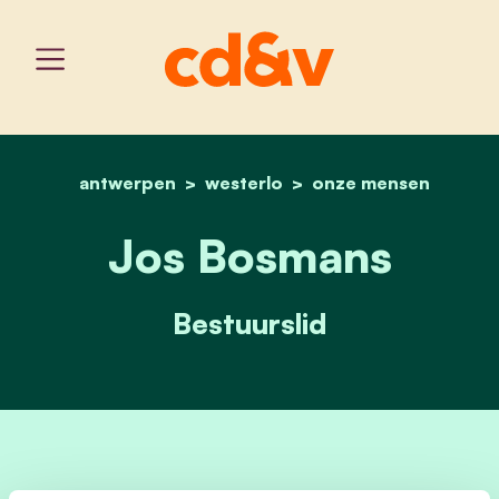
antwerpen
westerlo
home
jos bosmans
onze mensen
Jos Bosmans
Bestuurslid