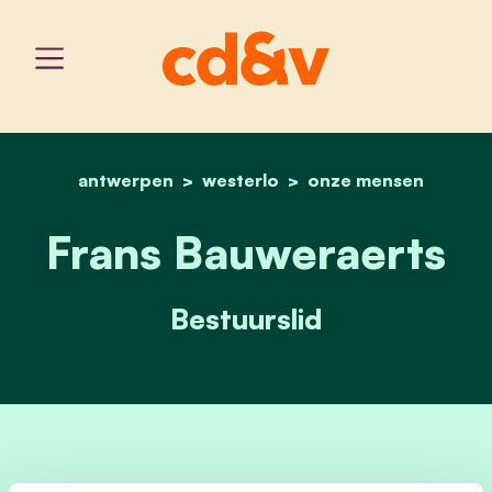
antwerpen
westerlo
home
frans bauweraerts
onze mensen
Frans Bauweraerts
Bestuurslid