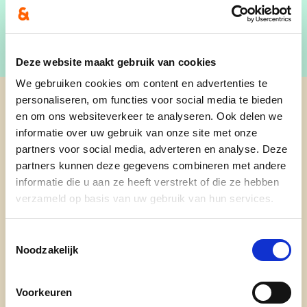
Deze website maakt gebruik van cookies
We gebruiken cookies om content en advertenties te
personaliseren, om functies voor social media te bieden
cd&v Westerlo
en om ons websiteverkeer te analyseren. Ook delen we
informatie over uw gebruik van onze site met onze
partners voor social media, adverteren en analyse. Deze
nieuws
partners kunnen deze gegevens combineren met andere
onze mensen
informatie die u aan ze heeft verstrekt of die ze hebben
verzameld op basis van uw gebruik van hun services.
activiteiten
onze netwerken
Toestemmingsselectie
Noodzakelijk
Nieuwsbrief
Voorkeuren