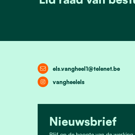
els.vangheel1@telenet.be
vangheelels
Nieuwsbrief
Blijf op de hoogte van de werking