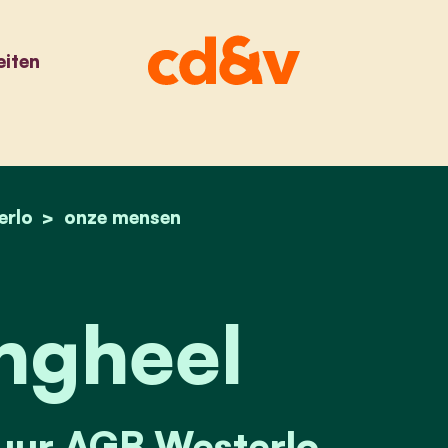
eiten
erlo
home
els vangheel
onze mensen
ngheel
tuur AGB Westerlo