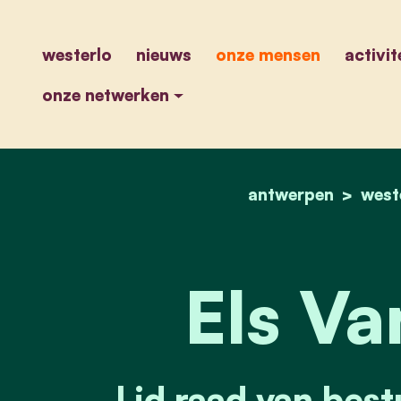
westerlo
nieuws
onze mensen
activit
onze netwerken
antwerpen
west
Els Va
Lid raad van bes