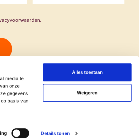
ivacyvoorwaarden
.
Alles toestaan
al media te
 van onze
Weigeren
deze gegevens
 op basis van
copyright © cd&v
Privacyverklaring
|
Cookie verklaring
ing
Details tonen