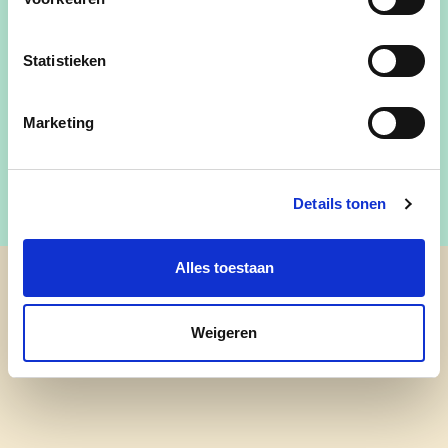
raadslid sinds 5 december 2024
Statistieken
wendy.serryvyncke@gmail.com
Marketing
Details tonen
Alles toestaan
cd&v Aalter
Weigeren