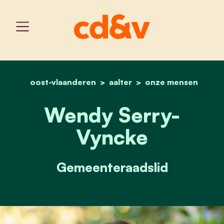
oost-vlaanderen
aalter
home
wendy serry-vyncke
onze mensen
Wendy Serry-
Vyncke
Gemeenteraadslid