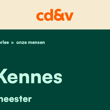
rlee
home
ward kennes
onze mensen
Kennes
eester