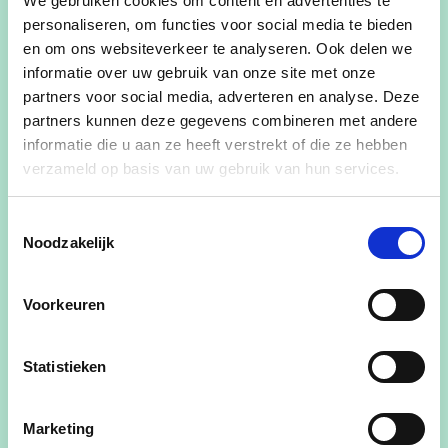
We gebruiken cookies om content en advertenties te
klaar is;
personaliseren, om functies voor social media te bieden
en om ons websiteverkeer te analyseren. Ook delen we
We strijden voor een extra KMO-zone
informatie over uw gebruik van onze site met onze
langsheen de N70;
partners voor social media, adverteren en analyse. Deze
partners kunnen deze gegevens combineren met andere
We houden belastingen laag;
informatie die u aan ze heeft verstrekt of die ze hebben
We zetten verder in op professionalisering van
verzameld op basis van uw gebruik van hun services.
onze gemeente en haar diensten.
Toestemmingsselectie
Noodzakelijk
Dit alles is mogelijk aangezien het huidige bestuur
een autofinancieringsmarge overdracht van 1,7
Voorkeuren
miljoen euro wat garant staat voor minstens 15
miljoen aan investeringscapaciteit.
Statistieken
Marketing