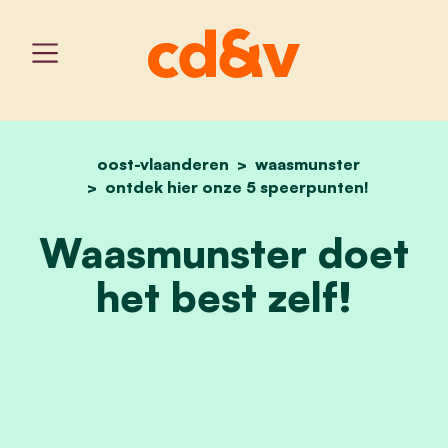
oost-vlaanderen
home
waasmunster doet het bes
waasmunster
ontdek hier onze 5 speerpunten!
Waasmunster doet
het best zelf!