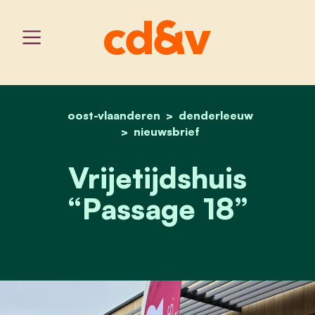
oost-vlaanderen
home
vrijetijdshuis “passage 18”
denderleeuw
nieuwsbrief
Vrijetijdshuis
“Passage 18”