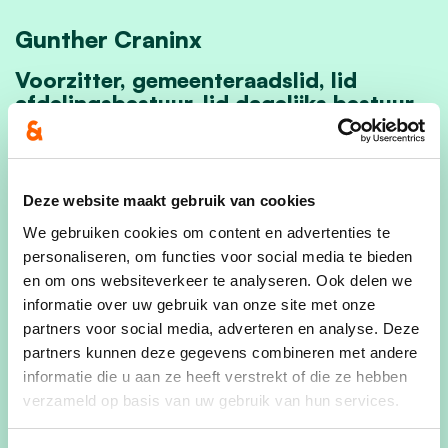
Gunther Craninx
Voorzitter, gemeenteraadslid, lid
afdelingsbestuur, lid dagelijks bestuur.
Voor de mensen die mij niet kennen, ik ben
Gunther Craninx, 41 jaar en woon samen met mijn
partner Marc Hoebrechts in Mielen-boven-Aalst.
Deze website maakt gebruik van cookies
Professioneel heb ik altijd in de Horeca gewerkt
We gebruiken cookies om content en advertenties te
waarna ik omgeschoold ben tot
personaliseren, om functies voor social media te bieden
elektrotechnisch
installateur en een specialisatie
en om ons websiteverkeer te analyseren. Ook delen we
in domotica. Op dit moment ben ik de
informatie over uw gebruik van onze site met onze
partners voor social media, adverteren en analyse. Deze
specialisatie's erkend installateur van
partners kunnen deze gegevens combineren met andere
warmtepompen en zonnepannelen af aan het
informatie die u aan ze heeft verstrekt of die ze hebben
ronden. Ik werk bij elektriciteitswerken Yvo
verzameld op basis van uw gebruik van hun services.
Craninx, het bedrijf van mijn vader. Mijn partner
en ik zijn tevens actief als professioneel