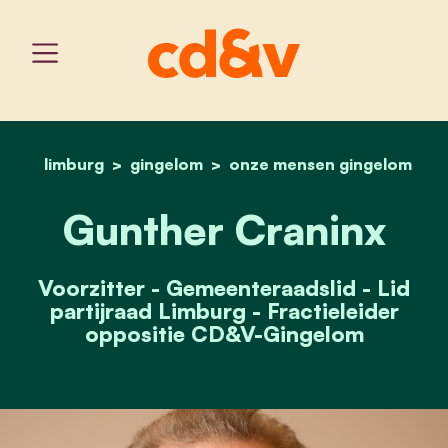
limburg
gingelom
home
onze mensen gingelom
gunther craninx
Gunther Craninx
Voorzitter - Gemeenteraadslid - Lid
partijraad Limburg - Fractieleider
oppositie CD&V-Gingelom