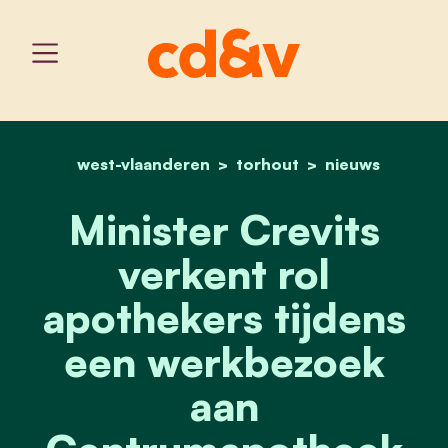
west-vlaanderen
home
torhout
minister crevits verkent
nieuws
Minister Crevits
verkent rol
apothekers tijdens
een werkbezoek
aan