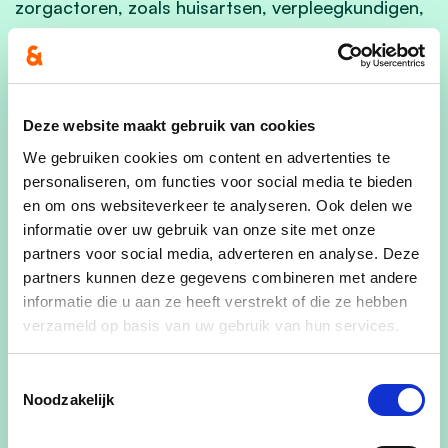
zorgactoren, zoals huisartsen, verpleegkundigen,
tabakologen, diëtisten, enz. illustreert de opname
van apothekers in het zorg- en welzijnslandschap.
Daarom werd er tijdens het werkbezoek
Deze website maakt gebruik van cookies
gesproken over onder meer de rol van apothekers
in de lokale zorgraden, de eerstelijnszones en als
We gebruiken cookies om content en advertenties te
personaliseren, om functies voor social media te bieden
laagdrempelig aanspreekpunt en doorverwijzer in
en om ons websiteverkeer te analyseren. Ook delen we
de eerstelijnsgezondheidszorg in Vlaanderen.
informatie over uw gebruik van onze site met onze
Apothekers zijn daarnaast vaak de eerste
partners voor social media, adverteren en analyse. Deze
vindplaats voor allerlei andere gezondheidsvragen
partners kunnen deze gegevens combineren met andere
en in het kader van preventie. Sinds de voorbije
informatie die u aan ze heeft verstrekt of die ze hebben
coronapandemie staan ze ook grootschalige
verzameld op basis van uw gebruik van hun services.
en/of lokale vaccinatiecampagnes bij via
sensibilisering van patiënten en als lokale
Toestemmingsselectie
vaccinator (tegen het coronavirus en tegen de
Noodzakelijk
griep). Ze nemen tenslotte enthousiast deel aan