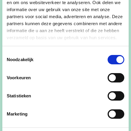
en om ons websiteverkeer te analyseren. Ook delen we
Monique Swinnen
(Rillaar, 4 februari 1954)
informatie over uw gebruik van onze site met onze
studeerde rechten aan de Katholieke Universiteit
partners voor social media, adverteren en analyse. Deze
Leuven. Van 1985 tot op heden is zij politiek actief
partners kunnen deze gegevens combineren met andere
in de provincieraad van Vlaams-Brabant. Vanaf
informatie die u aan ze heeft verstrekt of die ze hebben
2006 tot 2020 was zij tevens gedeputeerde voor
verzameld op basis van uw gebruik van hun services.
de provincie voor zeer uiteenlopende
bevoegdheden: landbouw & platteland, toerisme,
Toestemmingsselectie
Noodzakelijk
welzijn, straffe streek, financiën, Europa en
waterlopen.
Voorkeuren
Van 1985 tot 1994 was ze raadslid van het OCMW
en van 1995 tot 2021 gemeenteraadslid van
Statistieken
Aarschot. Van januari tot mei 1995 zetelde
Swinnen bovendien in opvolging van Yvan
Ottenbourgh in de Senaat als provinciaal senator
Marketing
voor de provincie Brabant.