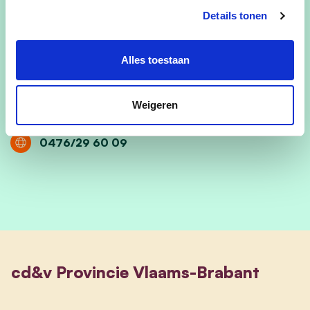
Zij is niet enkele actief binnen de politiek maar is
Details tonen
sinds 1978 werkzaam bij Ferm, nu als voorzitter
van FERM thuiszorg, kinderopvang en
Alles toestaan
huishoudhulp.
Weigeren
E-mail
0476/29 60 09
cd&v Provincie Vlaams-Brabant