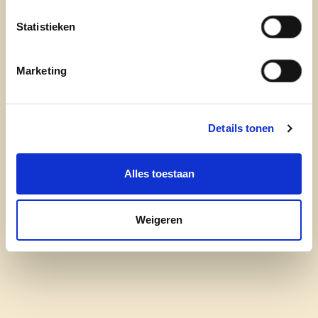
Statistieken
Marketing
Details tonen
cd&v District Kortrijk-Roeselare-
Alles toestaan
Tielt
Weigeren