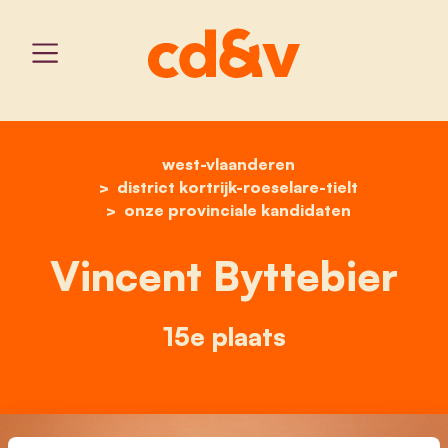
west-vlaanderen
home
vincent byttebier
district kortrijk-roeselare-tielt
onze provinciale kandidaten
Vincent Byttebier
15e plaats