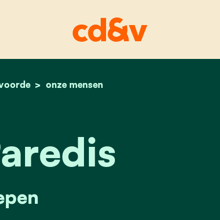
lvoorde
home
tine paredis
onze mensen
aredis
epen