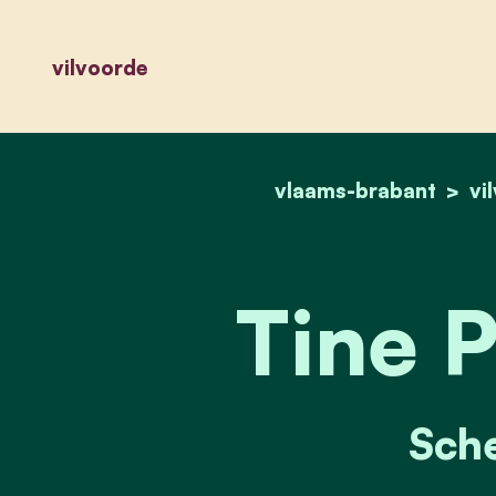
vilvoorde
vlaams-brabant
vi
Tine P
Sch