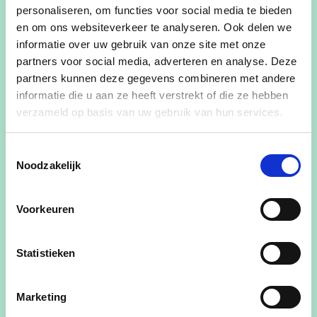
personaliseren, om functies voor social media te bieden
iedereen"
en om ons websiteverkeer te analyseren. Ook delen we
informatie over uw gebruik van onze site met onze
partners voor social media, adverteren en analyse. Deze
Wie is Vicky?
partners kunnen deze gegevens combineren met andere
*53 jaar
informatie die u aan ze heeft verstrekt of die ze hebben
verzameld op basis van uw gebruik van hun services.
*Mama van Bixenté
*Werkende in WZC Damiaan, DVC de
Toestemmingsselectie
Sleutelbloem, Tremelo
Noodzakelijk
*Houdt van wandelen, tai-chi, terrasjes doen en
genieten van het sociale leven
Voorkeuren
Wist je dat...
Statistieken
... ik opgegroeid ben in een ondernemersfamilie
Marketing
en de dochter ben van Irene van platenwinkel