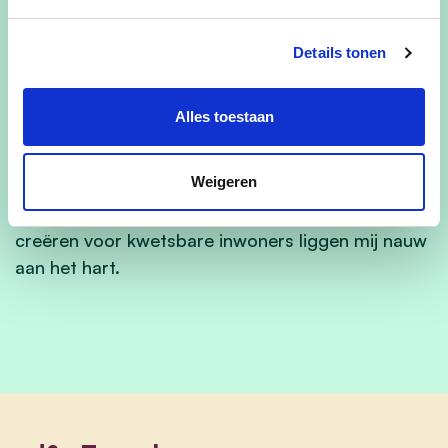
'Disco Center' in Tremelo-dorp?
Details tonen
Hiervoor ga ik:
Alles toestaan
Aan inclusie tussen de jongeren en de ouderen wil
ik graag mee bouwen, evenals aan een
Weigeren
toegankelijk Tremelo voor iedereen. Ook de
realisatie van betaalbare woningen en kansen
creëren voor kwetsbare inwoners liggen mij nauw
aan het hart.