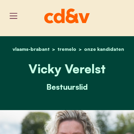
vlaams-brabant
tremelo
home
vicky verelst
onze kandidaten
Vicky Verelst
Bestuurslid