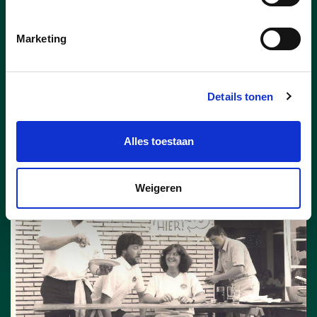
Marketing
02/05/25
CVP - ZEGJE
Details tonen
lees meer
Alles toestaan
Weigeren