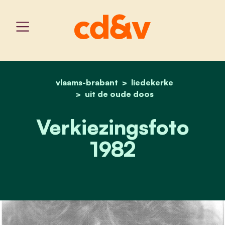
vlaams-brabant
home
verkiezingsfoto 1982
liedekerke
uit de oude doos
Verkiezingsfoto
1982